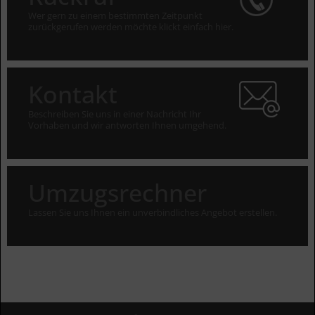
Wer gern zu einem bestimmten Zeitpunkt
zurückgerufen werden möchte klickt einfach hier.
Kontakt
Beschreiben Sie uns in einer Nachricht Ihr
Vorhaben und wir antworten Ihnen umgehend.
Umzugsrechner
Lassen Sie uns Ihnen ein unverbindliches Angebot erstellen.