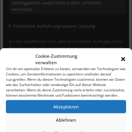
Auftraggebers soweit nicht anders schriftlich
vereinbart.
Technische Ausführung unserer Leistung
4.1 Wir verpflichten uns, alle uns erteilten Aufträge unter
Beachtung der einschlägigen Regeln der Technik und der
gewerblichen Verkehrssitte ordnungsgemäß und
Cookie-Zustimmung
fachgerecht auszuführen.
verwalten
Um dir ein optimales Erlebnis zu bieten, verwenden wir Technologien wie
Cookies, um Geräteinformationen zu speichern und/oder darauf
4.2 Die gesamte Abwicklung des Auftrags erfolgt
zuzugreifen. Wenn du diesen Technologien zustimmst, können wir Daten
ausschließlich durch uns oder von uns eingesetzten
wie das Surfverhalten oder eindeutige IDs auf dieser Website
Nachunternehmern. An die Anweisungen des
verarbeiten. Wenn du deine Zustimmung nicht erteilst oder zurückziehst,
können bestimmte Merkmale und Funktionen beeinträchtigt werden.
Auftraggebers, die sich auf die technische Durchführung
unserer Leistungen beziehen, sind wir nicht gebunden, es
Akzeptieren
sei denn, sie bezögen sich auf die Gewährleistung der
öffentlichen Sicherheit oder die Einhaltung der
Ablehnen
Unfallverhütungsvorschriften. Der Auftraggeber ist befugt,
unter Wahrung der uns grundsätzlich zustehenden