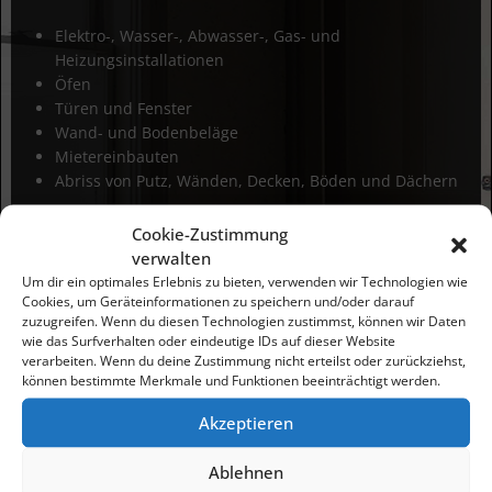
Elektro-, Wasser-, Abwasser-, Gas- und
Heizungsinstallationen
Öfen
Türen und Fenster
Wand- und Bodenbeläge
Mietereinbauten
Abriss von Putz, Wänden, Decken, Böden und Dächern
Cookie-Zustimmung
Wir sichern Ihnen eine umweltfreundliche, souveräne,
verwalten
allumfassende und planmäßige Ausführung des Auftrages
Um dir ein optimales Erlebnis zu bieten, verwenden wir Technologien wie
unter der Leitung eines von uns eingesetzten erfahrenen
Cookies, um Geräteinformationen zu speichern und/oder darauf
Baukoordinators zu.
zuzugreifen. Wenn du diesen Technologien zustimmst, können wir Daten
wie das Surfverhalten oder eindeutige IDs auf dieser Website
verarbeiten. Wenn du deine Zustimmung nicht erteilst oder zurückziehst,
Eine besondere Leistung ist die genehmigungspflichtige
können bestimmte Merkmale und Funktionen beeinträchtigt werden.
Entkernung von mit Echtem Hausschwamm befallenen
Bauelementen laut DIN 68800.
Akzeptieren
Ablehnen